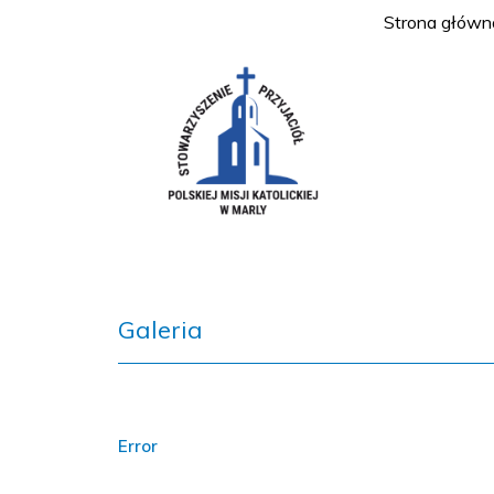
Strona główn
Galeria
Error