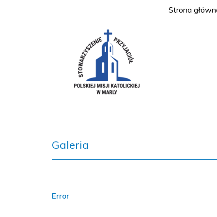
Strona główn
Galeria
Error